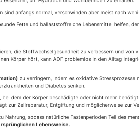
d essenziell, um Hydration und Wohlbefinden zu erhalten.
n sind anfangs normal, verschwinden aber meist nach wen
gesunde Fette und ballaststoffreiche Lebensmittel helfen, d
eren, die Stoffwechselgesundheit zu verbessern und von vie
nen Körper hört, kann ADF problemlos in den Alltag integri
mation)
zu verringern, indem es oxidative Stressprozesse
 Herzkrankheiten und Diabetes senken.
ss, bei dem der Körper beschädigte oder nicht mehr benötigt
gt zur Zellreparatur, Entgiftung und möglicherweise zur V
u Nahrung, sodass natürliche Fastenperioden Teil des men
ursprünglichen Lebensweise.