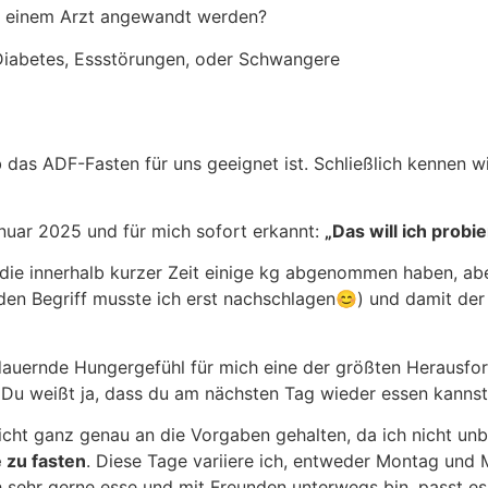
it einem Arzt angewandt werden?
Diabetes, Essstörungen, oder Schwangere
b das ADF-Fasten für uns geeignet ist. Schließlich kennen
nuar 2025 und für mich sofort erkannt:
„Das will ich probi
die innerhalb kurzer Zeit einige kg abgenommen haben, abe
en Begriff musste ich erst nachschlagen😊) und damit de
dauernde Hungergefühl für mich eine der größten Herausfor
 Du weißt ja, dass du am nächsten Tag wieder essen kannst
cht ganz genau an die Vorgaben gehalten, da ich nicht unb
 zu fasten
. Diese Tage variiere ich, entweder Montag und
 sehr gerne esse und mit Freunden unterwegs bin, passt e