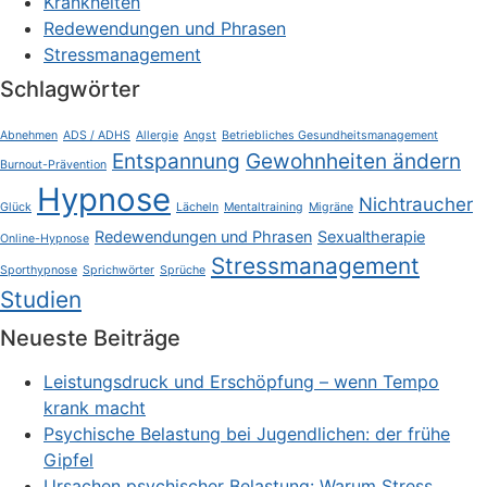
Krankheiten
Redewendungen und Phrasen
Stressmanagement
Schlagwörter
Abnehmen
ADS / ADHS
Allergie
Angst
Betriebliches Gesundheitsmanagement
Entspannung
Gewohnheiten ändern
Burnout-Prävention
Hypnose
Nichtraucher
Glück
Lächeln
Mentaltraining
Migräne
Redewendungen und Phrasen
Sexualtherapie
Online-Hypnose
Stressmanagement
Sporthypnose
Sprichwörter
Sprüche
Studien
Neueste Beiträge
Leistungsdruck und Erschöpfung – wenn Tempo
krank macht
Psychische Belastung bei Jugendlichen: der frühe
Gipfel
Ursachen psychischer Belastung: Warum Stress