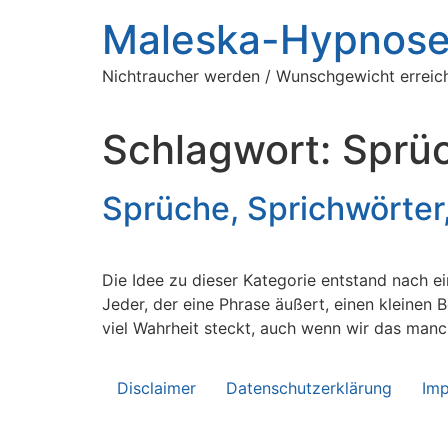
Zum
Maleska-Hypnos
Inhalt
springen
Nichtraucher werden / Wunschgewicht erreich
Schlagwort:
Sprü
Sprüche, Sprichwörte
Die Idee zu dieser Kategorie entstand nach e
Jeder, der eine Phrase äußert, einen kleinen 
viel Wahrheit steckt, auch wenn wir das man
Disclaimer
Datenschutzerklärung
Im