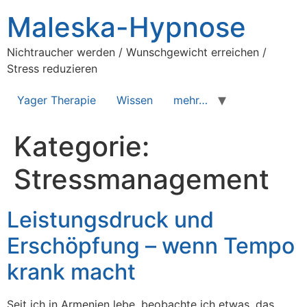
Zum
Maleska-Hypnose
Inhalt
springen
Nichtraucher werden / Wunschgewicht erreichen /
Stress reduzieren
Yager Therapie
Wissen
mehr…
Kategorie:
Stressmanagement
Leistungsdruck und
Erschöpfung – wenn Tempo
krank macht
Seit ich in Armenien lebe, beobachte ich etwas, das