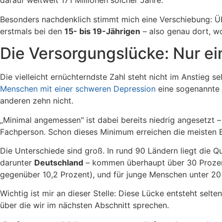
darauf weltweit 171 Millionen solcher Jahre.
Besonders nachdenklich stimmt mich eine Verschiebung: Übe
erstmals bei den
15- bis 19-Jährigen
– also genau dort, w
Die Versorgungslücke: Nur e
Die vielleicht ernüchterndste Zahl steht nicht im Anstieg s
Menschen mit einer schweren Depression
eine sogenannte 
anderen zehn nicht.
„Minimal angemessen" ist dabei bereits niedrig angesetzt
Fachperson. Schon dieses Minimum erreichen die meisten B
Die Unterschiede sind groß. In rund 90 Ländern liegt die Q
darunter
Deutschland
– kommen überhaupt über 30 Prozent. 
gegenüber 10,2 Prozent), und für junge Menschen unter 20 
Wichtig ist mir an dieser Stelle: Diese Lücke entsteht selt
über die wir im nächsten Abschnitt sprechen.