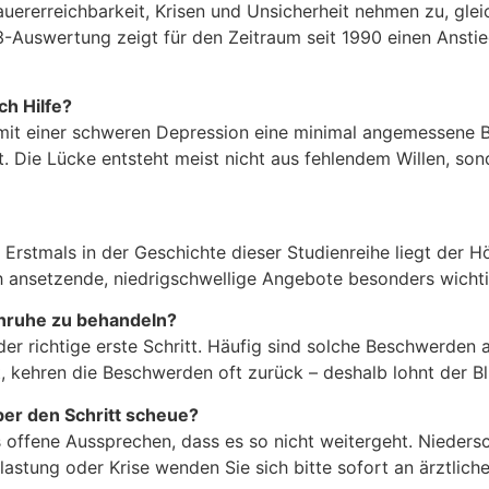
uererreichbarkeit, Krisen und Unsicherheit nehmen zu, gle
Auswertung zeigt für den Zeitraum seit 1990 einen Anstieg
h Hilfe?
 mit einer schweren Depression eine minimal angemessene 
t. Die Lücke entsteht meist nicht aus fehlendem Willen, so
rstmals in der Geschichte dieser Studienreihe liegt der Hö
üh ansetzende, niedrigschwellige Angebote besonders wichti
Unruhe zu behandeln?
der richtige erste Schritt. Häufig sind solche Beschwerden 
ehren die Beschwerden oft zurück – deshalb lohnt der Blic
ber den Schritt scheue?
das offene Aussprechen, dass es so nicht weitergeht. Niede
astung oder Krise wenden Sie sich bitte sofort an ärztlich