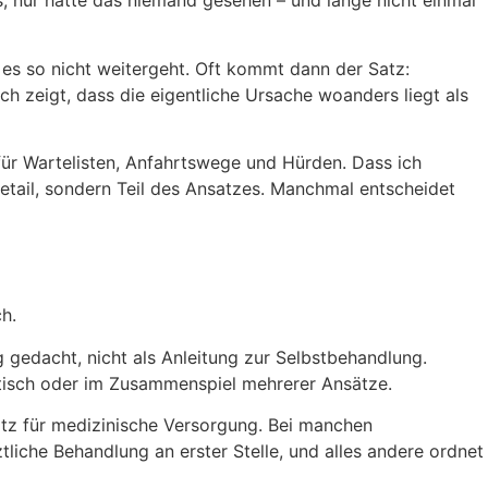
aus, nur hatte das niemand gesehen – und lange nicht einmal
s es so nicht weitergeht. Oft kommt dann der Satz:
h zeigt, dass die eigentliche Ursache woanders liegt als
 für Wartelisten, Anfahrtswege und Hürden. Dass ich
Detail, sondern Teil des Ansatzes. Manchmal entscheidet
h.
g gedacht, nicht als Anleitung zur Selbstbehandlung.
utisch oder im Zusammenspiel mehrerer Ansätze.
satz für medizinische Versorgung. Bei manchen
liche Behandlung an erster Stelle, und alles andere ordnet