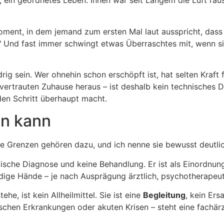
lie, ein geordnetes Leben. Innen war seit Langem die Luft r
r Moment, in dem jemand zum ersten Mal laut ausspricht, das
" Und fast immer schwingt etwas Überraschtes mit, wenn sic
rig sein. Wer ohnehin schon erschöpft ist, hat selten Kraft
 vertrauten Zuhause heraus – ist deshalb kein technisches 
en Schritt überhaupt macht.
en kann
are Grenzen gehören dazu, und ich nenne sie bewusst deutlic
tische Diagnose und keine Behandlung. Er ist als Einordnun
ndige Hände – je nach Ausprägung ärztlich, psychotherape
e, ist kein Allheilmittel. Sie ist eine
Begleitung
, kein Er
chen Erkrankungen oder akuten Krisen – steht eine fachärzt