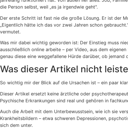
jahrelang funktioniert hat. Von außen lief alles: Job, Fami
die Person selbst, weil „es ja irgendwie geht".
Der erste Schritt ist fast nie die große Lösung. Er ist de
„Eigentlich hätte ich das vor zwei Jahren schon gebraucht.
vermutet.
Was mir dabei wichtig geworden ist: Der Einstieg muss nied
ausschließlich online arbeite – per Video, aus dem eigenen
genau diese eine weggefallene Hürde darüber, ob jemand d
Was dieser Artikel nicht leist
So wichtig mir der Blick auf die Ursachen ist – ein paar kl
Dieser Artikel ersetzt keine ärztliche oder psychotherapeu
Psychische Erkrankungen sind real und gehören in fachku
Auch die Arbeit mit dem Unterbewusstsein, wie ich sie versteh
Krankheitsbildern – etwa schweren Depressionen, psychotis
sich dem unter.