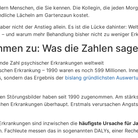
ndern Menschen, die Sie kennen. Die Kollegin, die jeden Mo
ndliche Lächeln am Gartenzaun kostet.
er nicht der Anstieg allein. Es ist die Lücke dahinter: Wel
– und warum mehr Behandlung bisher nicht zu weniger Erkr
hmen zu: Was die Zahlen sag
schen Erkrankung – 1990 waren es noch 599 Millionen. Inner
is, sondern das Ergebnis der
bislang gründlichsten Auswert
chten Störungsbilder haben seit 1990 zugenommen. Am stä
chen Erkrankungen überhaupt. Erstmals verursachen Angsts
Erkrankungen sind inzwischen die
häufigste Ursache für J
en. Fachleute messen das in sogenannten DALYs, einer Rech