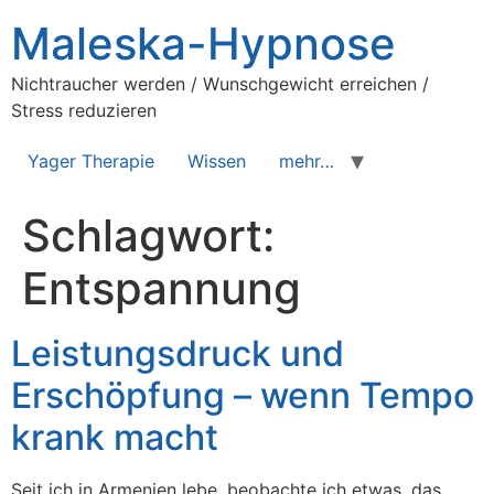
Zum
Maleska-Hypnose
Inhalt
springen
Nichtraucher werden / Wunschgewicht erreichen /
Stress reduzieren
Yager Therapie
Wissen
mehr…
Schlagwort:
Entspannung
Leistungsdruck und
Erschöpfung – wenn Tempo
krank macht
Seit ich in Armenien lebe, beobachte ich etwas, das